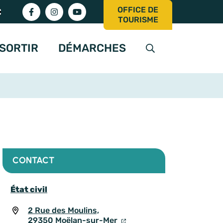
OFFICE DE
Lien vers le compte Facebook
Lien vers le compte Instagram
Lien vers la chaîne Youtube
TOURISME
SORTIR
DÉMARCHES
AFFICHER LA RE
CONTACT
État civil
2 Rue des Moulins,
29350 Moëlan-sur-Mer