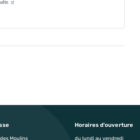
quêts
sse
Horaires d'ouverture
 des Moulins
du lundi au vendredi