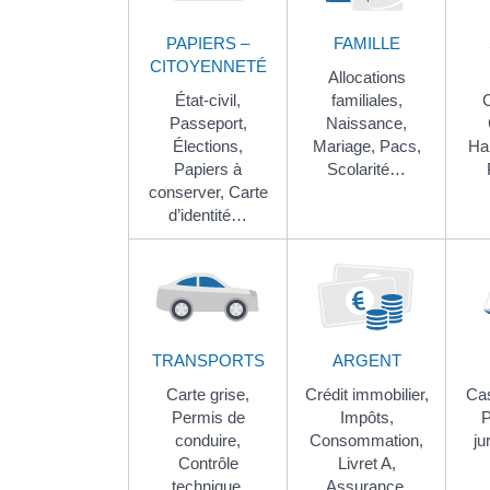
PAPIERS –
FAMILLE
CITOYENNETÉ
Allocations
État-civil,
familiales,
C
Passeport,
Naissance,
Élections,
Mariage,
Pacs,
Ha
Papiers à
Scolarité…
conserver,
Carte
d’identité…
TRANSPORTS
ARGENT
Carte grise,
Crédit immobilier,
Cas
Permis de
Impôts,
P
conduire,
Consommation,
ju
Contrôle
Livret A,
technique,
Assurance,