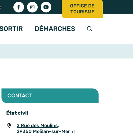
OFFICE DE
Lien vers le compte Facebook
Lien vers le compte Instagram
Lien vers la chaîne Youtube
TOURISME
SORTIR
DÉMARCHES
AFFICHER LA RE
CONTACT
État civil
2 Rue des Moulins,
29350 Moëlan-sur-Mer