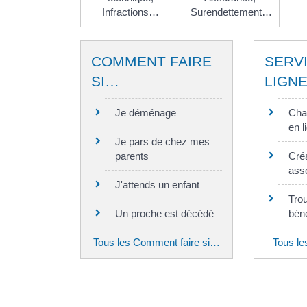
Infractions…
Surendettement…
COMMENT FAIRE
SERV
SI…
LIGN
Je déménage
Cha
en l
Je pars de chez mes
parents
Cré
asso
J'attends un enfant
Tro
Un proche est décédé
bén
Tous les Comment faire si…
Tous le