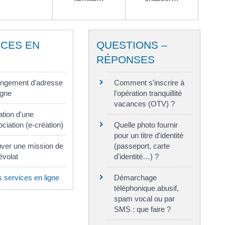
ICES EN
QUESTIONS –
E
RÉPONSES
ngement d'adresse
Comment s'inscrire à
igne
l'opération tranquillité
vacances (OTV) ?
ation d'une
ciation (e-création)
Quelle photo fournir
pour un titre d'identité
uver une mission de
(passeport, carte
évolat
d'identité…) ?
s services en ligne
Démarchage
téléphonique abusif,
spam vocal ou par
SMS : que faire ?