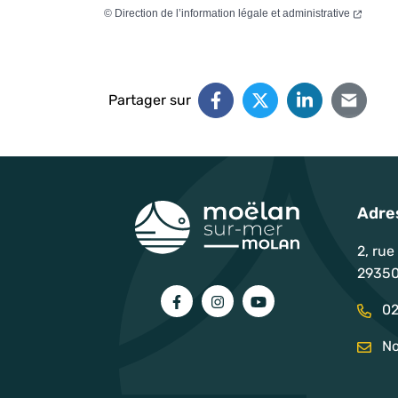
©
Direction de l’information légale et administrative
Partager sur
Adre
2, rue
29350
Lien vers le compte Facebook
Lien vers le compte Instag
Lien vers la chaîne 
02
No