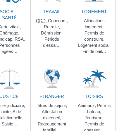
SOCIAL –
TRAVAIL
LOGEMENT
SANTÉ
CDD
,
Concours,
Allocations
arte vitale,
Retraite,
logement,
Chômage,
Démission,
Permis de
ndicap,
RSA
,
Période
construire,
Personnes
d’essai…
Logement social,
âgées…
Fin de bail…
JUSTICE
ÉTRANGER
LOISIRS
ier judiciaire,
Titres de séjour,
Animaux,
Permis
lainte,
Aide
Attestation
bateau,
ridictionnelle,
d’accueil,
Tourisme,
Saisie…
Regroupement
Permis de
familial…
chasser…