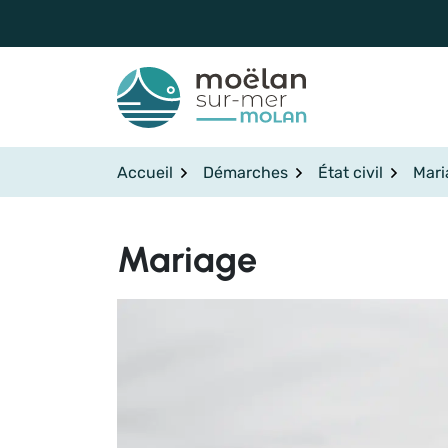
Gestion des traceurs
Aller
au
contenu
Accueil
Démarches
État civil
Mari
Mariage