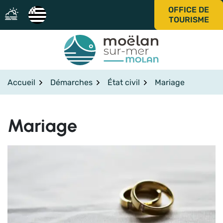
Gestion des traceurs
Aller
OFFICE DE
au
TOURISME
contenu
Accueil
Démarches
État civil
Mariage
Mariage