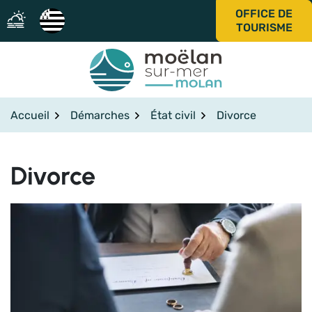
Gestion des traceurs
Aller
OFFICE DE
au
TOURISME
contenu
Accueil
Démarches
État civil
Divorce
Divorce