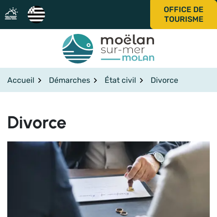
Gestion des traceurs
Aller
OFFICE DE
au
TOURISME
contenu
Accueil
Démarches
État civil
Divorce
Divorce