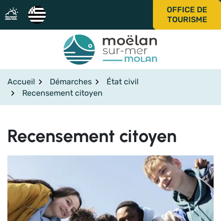
Gestion des traceurs
Aller
OFFICE DE
au
TOURISME
contenu
Accueil
Démarches
État civil
Recensement citoyen
Recensement citoyen