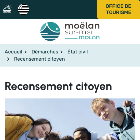
Gestion des traceurs
Aller
OFFICE DE
au
TOURISME
contenu
Accueil
Démarches
État civil
Recensement citoyen
Recensement citoyen