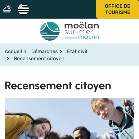
Gestion des traceurs
Aller
OFFICE DE
au
TOURISME
contenu
Accueil
Démarches
État civil
Recensement citoyen
Recensement citoyen