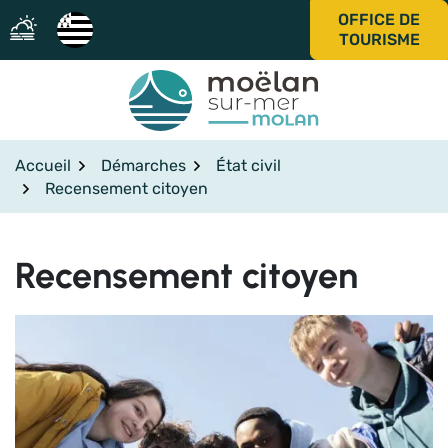
Gestion des traceurs
Aller
OFFICE DE
au
TOURISME
contenu
Accueil
Démarches
État civil
Recensement citoyen
Recensement citoyen