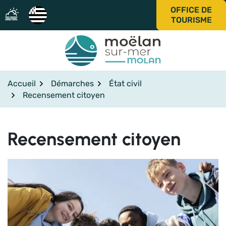
Gestion des traceurs
Aller
OFFICE DE
au
TOURISME
contenu
Accueil
Démarches
État civil
Recensement citoyen
Recensement citoyen