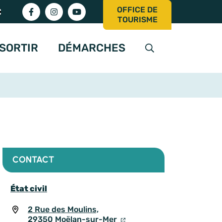
OFFICE DE
Lien vers le compte Facebook
Lien vers le compte Instagram
Lien vers la chaîne Youtube
TOURISME
SORTIR
DÉMARCHES
AFFICHER LA RE
CONTACT
État civil
2 Rue des Moulins,
29350 Moëlan-sur-Mer