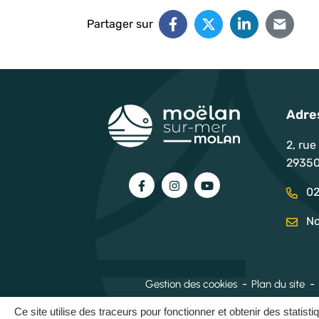
Partager sur
Adre
2, rue
29350
Lien vers le compte Facebook
Lien vers le compte Instag
Lien vers la chaîne 
02
No
Gestion des cookies
Plan du site
Ce site utilise des traceurs pour fonctionner et obtenir des statisti