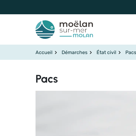
Gestion des traceurs
Aller
au
contenu
Accueil
Démarches
État civil
Pac
Pacs