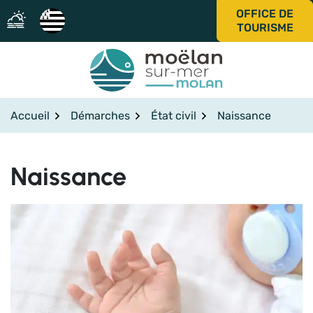
Gestion des traceurs
Aller
OFFICE DE
au
TOURISME
contenu
Accueil
Démarches
État civil
Naissance
Naissance