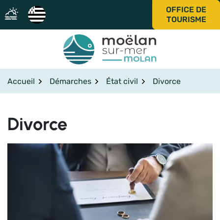
Gestion des traceurs
Aller
OFFICE DE
au
TOURISME
contenu
Accueil
Démarches
État civil
Divorce
Divorce