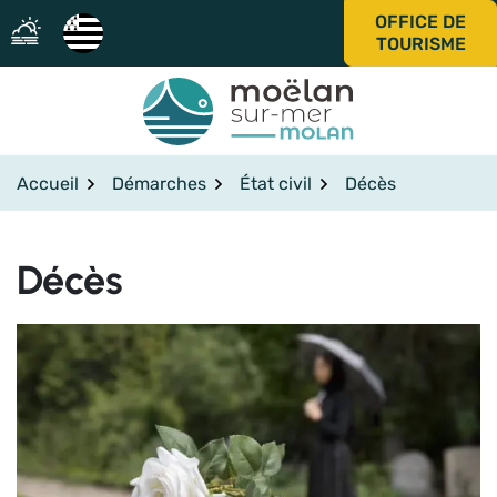
Gestion des traceurs
Aller
OFFICE DE
au
TOURISME
contenu
Accueil
Démarches
État civil
Décès
Décès