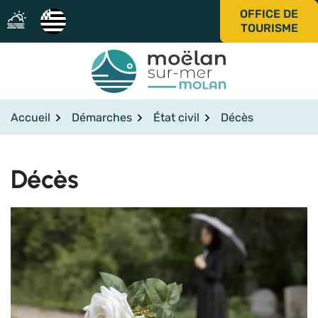
Gestion des traceurs
Aller
OFFICE DE
au
TOURISME
contenu
Accueil
Démarches
État civil
Décès
Décès