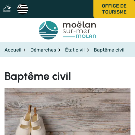
Gestion des traceurs
Aller
OFFICE DE
au
TOURISME
contenu
Accueil
Démarches
État civil
Baptême civil
Baptême civil