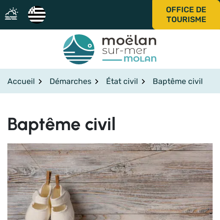
Gestion des traceurs
Aller
OFFICE DE
au
TOURISME
contenu
Accueil
Démarches
État civil
Baptême civil
Baptême civil