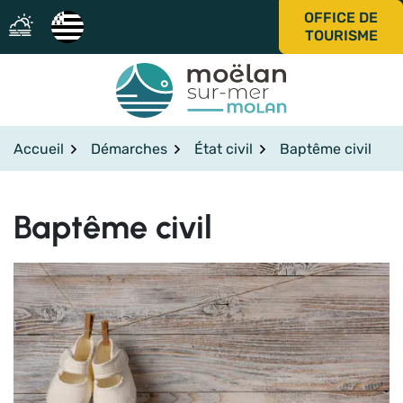
Gestion des traceurs
Aller
OFFICE DE
au
TOURISME
contenu
Accueil
Démarches
État civil
Baptême civil
Baptême civil