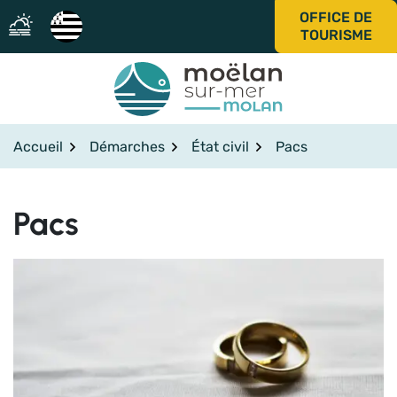
Gestion des traceurs
Aller
OFFICE DE
au
TOURISME
contenu
Accueil
Démarches
État civil
Pacs
Pacs