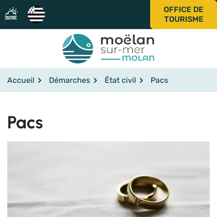
Gestion des traceurs
Aller
OFFICE DE
au
TOURISME
contenu
Accueil
Démarches
État civil
Pacs
Pacs