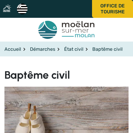
Gestion des traceurs
Aller
OFFICE DE
au
TOURISME
contenu
Accueil
Démarches
État civil
Baptême civil
Baptême civil