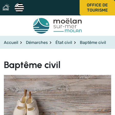
Gestion des traceurs
Aller
OFFICE DE
au
TOURISME
contenu
Accueil
Démarches
État civil
Baptême civil
Baptême civil