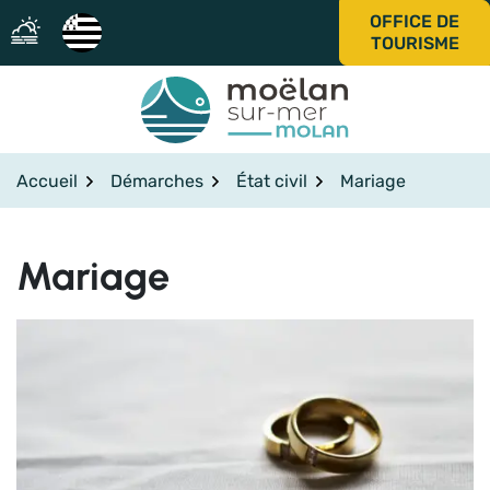
Gestion des traceurs
Aller
OFFICE DE
au
TOURISME
contenu
Accueil
Démarches
État civil
Mariage
Mariage