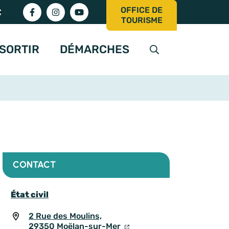
OFFICE DE
Lien vers le compte Facebook
Lien vers le compte Instagram
Lien vers la chaîne Youtube
TOURISME
SORTIR
DÉMARCHES
AFFICHER LA RE
CONTACT
État civil
2 Rue des Moulins,
29350 Moëlan-sur-Mer