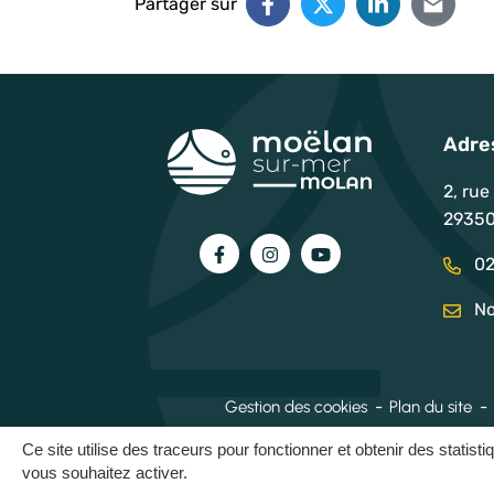
Partager sur
Adre
2, rue
29350
Lien vers le compte Facebook
Lien vers le compte Instag
Lien vers la chaîne 
02
No
Gestion des cookies
Plan du site
Ce site utilise des traceurs pour fonctionner et obtenir des statisti
vous souhaitez activer.