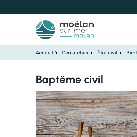
Gestion des traceurs
Aller
au
contenu
Accueil
Démarches
État civil
Bapt
Baptême civil